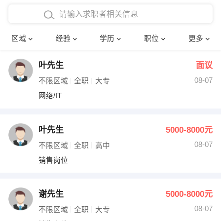
在校学生工作经验
本科
行政后勤
建筑装潢
确定
区域
经验
学历
职位
更多
三年以上工作经验
硕士
销售岗位
教师
叶先生
面议
四年以上工作经验
博士
文员
护士
08-07
不限区域
全职
大专
五年以上工作经验
财务会计
传单派发
网络/IT
十年以上工作经验
超市零售
促销导购
叶先生
5000-8000元
网络IT
保健按摩
08-07
不限区域
全职
高中
销售岗位
快递员
前台接待
收银员
技术员/工程师
谢先生
5000-8000元
08-07
水电/机修
部门经理
不限区域
全职
大专