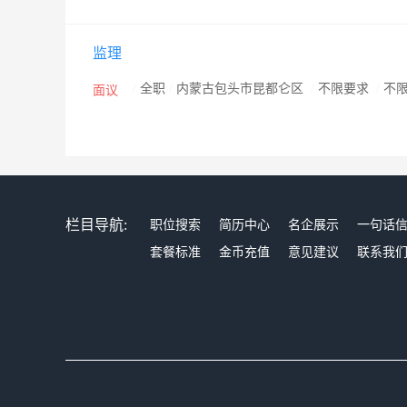
监理
/
全职
/
内蒙古包头市昆都仑区
/
不限要求
/
不
面议
栏目导航:
职位搜索
简历中心
名企展示
一句话
套餐标准
金币充值
意见建议
联系我