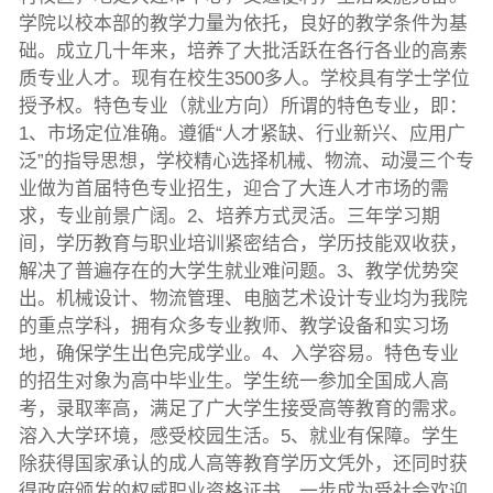
学院以校本部的教学力量为依托，良好的教学条件为基
础。成立几十年来，培养了大批活跃在各行各业的高素
质专业人才。现有在校生3500多人。学校具有学士学位
授予权。特色专业（就业方向）所谓的特色专业，即：
1、市场定位准确。遵循“人才紧缺、行业新兴、应用广
泛”的指导思想，学校精心选择机械、物流、动漫三个专
业做为首届特色专业招生，迎合了大连人才市场的需
求，专业前景广阔。2、培养方式灵活。三年学习期
间，学历教育与职业培训紧密结合，学历技能双收获，
解决了普遍存在的大学生就业难问题。3、教学优势突
出。机械设计、物流管理、电脑艺术设计专业均为我院
的重点学科，拥有众多专业教师、教学设备和实习场
地，确保学生出色完成学业。4、入学容易。特色专业
的招生对象为高中毕业生。学生统一参加全国成人高
考，录取率高，满足了广大学生接受高等教育的需求。
溶入大学环境，感受校园生活。5、就业有保障。学生
除获得国家承认的成人高等教育学历文凭外，还同时获
得政府颁发的权威职业资格证书，一步成为受社会欢迎