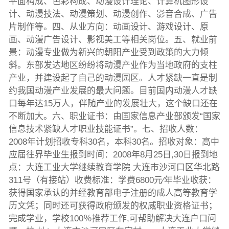
平面构成、色彩构成、动漫设计理论、计算机图形设
计、动漫技法、动漫策划、动漫创作、影音合成、广告
片制作等。四、从业方向：动画设计、游戏设计、原
画、动漫广告设计、影视美工等相关岗位。五、就业前
景：动漫专业做为新兴的朝阳产业受到政策的大力倾
斜。东部发达地区纷纷将动漫产业作为当地政府的支柱
产业，并建设起了自己的动漫园区。人才紧缺一直是制
约我国动漫产业发展的最大问题。目前国内动漫人才缺
口每年达15万人，伴随产业的发展壮大，这个缺口还在
不断加大。六、职业证书：由国家信息产业部颁发“国家
信息技术紧缺人才职业技能证书”。七、招收人数：
2008年计划招收专科30名，本科30名。招收对象：高中
应届往界毕业生报到时间：2008年8月25日,30日报到地
点：大连工业大学继续教育学院 大连市沙河口区华北路
311号（有接站）收费标准：学费6800元∕年毕业收获：
获得国家承认的并经教育部电子注册的成人高等教育学
历文凭；同时还可获得政府颁发的权威职业资格证书；
完成学业，学校100％推荐工作,可帮助解决大连户口问